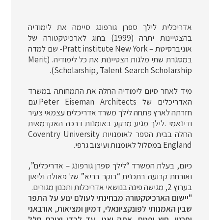
אדריכלית לילך ספרן גורפונג סיימה את לימודיה
בהצטיינות יתרה (1999) בחוג לארכיטקטורה של
אוניברסיטת – Pratt institute New York- שם למדה
במסגרת שתי מלגות הצטיינות את כל לימודיה. (Merit
Scholarship, Talent Search Scholarship).
מיד לאחר סיום לימודיה החלה את התמחותה במשרד
האדריכלים של Peter Eiseman Architects.עם
חזרתה לארץ פתחה לילך משרד אדריכלים עצמאי צעיר
ודינאמי .לילך מגיע מרקע באומנות דרכה האקדמאית
החלה בבית הספר לאומנויות Coventry University
England במסלול לאומנות ועיצוב גרפי.
כיום, בעלת המשרד “לילך ספרן גורפונג – אדריכלים”,
ואורחת קבועה בתכנית “בוקר בריא” של פאולה וליאון
בערוץ 2, מגישה פינה בנושאי אדריכלות ותכנון מגורים.
"יישום הארכיטקטורה מבחינתי לעולם ינוע על התפר
שבין האמנותי לפונקציונאלי, דמיון ומציאות, אורבאני
ופרטי, חוץ ופנים, אתה ואני, עד לכדי יצירת חלל