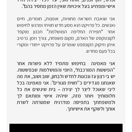
אישי ומפתיע בעל איכויות שאין הזמן מחסיר בהם".
אני שואבת השראה מחוויות, אומנות, חומרים, חיים
ואנשים. כל פרויקט הוא מסע חדש חוויתי ומרגש לחיפוש
אחר “תפירת החליפה המושלמת” תכנון מוקפד
לקונטקסט של האדם, מקום משפחה, צורך וזמן. נרטיב
איתן וזיקוק הקונספט שומרים על פרויקט ייחודי ומקורי
בכל פעם מחדש.
אני מאמינה בחיפוש מתמיד ללא פשרות אחר
”הפשטות המורכבת“, היופי והמושלמות שבפשטות.
יש בי רצון עז ונכונות לחדש ולבחון, שוב ושוב, את מה
שאנחנו מגדירים כ”חווית מגורים”. אני מאמינה בכל
ליבי שאוכל ליצר לך יצירה – בית שיגשים את כל
חלומותיך ויותר מזה, שיהיה אישי ומותאם לך
ולמשפחתך בתפיסה מודרנית שמטרתה לשרת
אותך ולשקף את אישיותך.