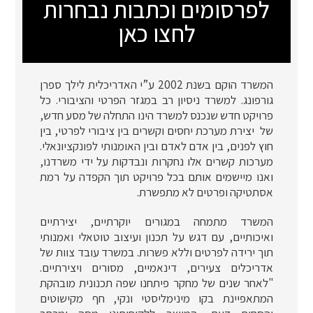
לפרסומים וכתבות נבחרות
לחצו כאן
המשרד הוקם בשנת 2002 ע”י האדריכלית לילך ספרן
גורפונג. למשרד ניסיון רב במגזר הפרטי והציבורי. כל
פרויקט חדש שנכנס למשרד הינו התחלה של מסע חדש,
של יצירת מערכת יחסים וקשרים בין ציבורי לפרטי, בין
חוץ לפנים, בין אדם לאדם ובין האומנותי לפונקציונאלי.
מערכות קשרים אלו נחקרות ונבדקות על ידי משרדנו,
ואנו מיישמים אותם בכל פרויקט תוך הקפדה על רמת
אסתטיקה ופרטים לא מתפשרת.
המשרד מתמחה במגורים יוקרתיים, יצירתיים
ואיכותיים, עם דגש על תכנון ועיצוב טוטאלי ואמנותי
תוך ירידה לפרטים וללא פשרות. במשרד עובד צוות של
אדריכלים צעירים, דינאמיים, מסורים ויצירתיים.
"לאחר שנים של מחקר פיתחנו שפה תכנונית מובהקת
המתאפיינת בקו מינימליסטי ונקי, חף מקישוטים